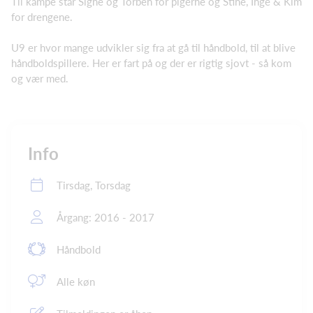
Til kampe står Signe og Torben for pigerne og Stine, Inge & Kim
for drengene.
U9 er hvor mange udvikler sig fra at gå til håndbold, til at blive
håndboldspillere. Her er fart på og der er rigtig sjovt - så kom
og vær med.
Info
Tirsdag, Torsdag
Årgang: 2016 - 2017
Håndbold
Alle køn