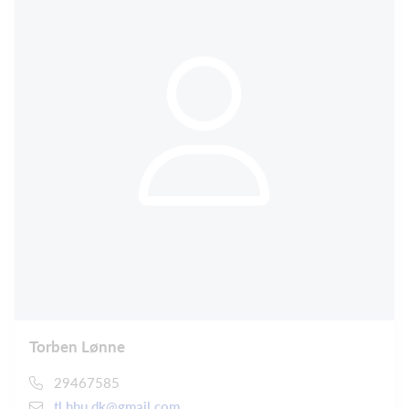
Torben Lønne
29467585
tl.hhu.dk@gmail.com