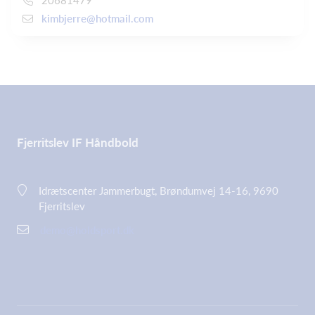
kimbjerre@hotmail.com
Fjerritslev IF Håndbold
Idrætscenter Jammerbugt, Brøndumvej 14-16, 9690
Fjerritslev
demo@holdsport.dk