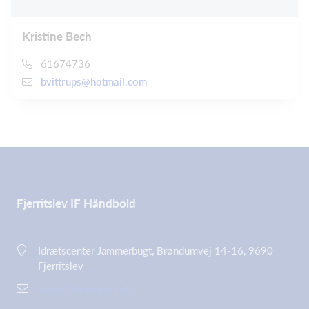
Kristine Bech
61674736
bvittrups@hotmail.com
Fjerritslev IF Håndbold
Idrætscenter Jammerbugt, Brøndumvej 14-16, 9690
Fjerritslev
demo@holdsport.dk