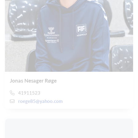
Jonas Nesager Røge
41911523
roege85@yahoo.com