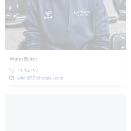
Winni Bjerre
24296197
winnib77@hotmail.com