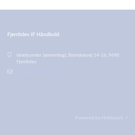
Fjerritslev IF Håndbold
Idrætscenter Jammerbugt, Brøndumvej 14-16, 9690
Fjerritslev
demo@holdsport.dk
Powered by Holdsport