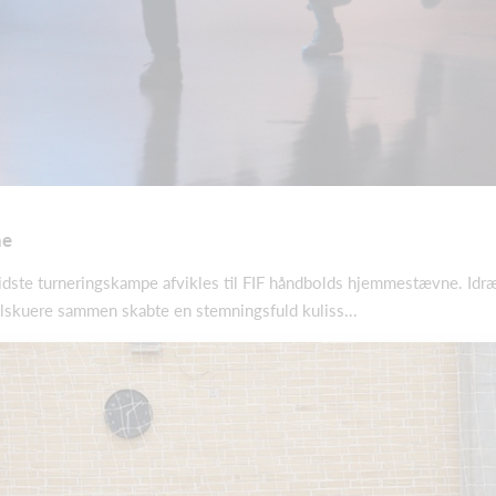
ne
idste turneringskampe afvikles til FIF håndbolds hjemmestævne. Id
tilskuere sammen skabte en stemningsfuld kuliss...