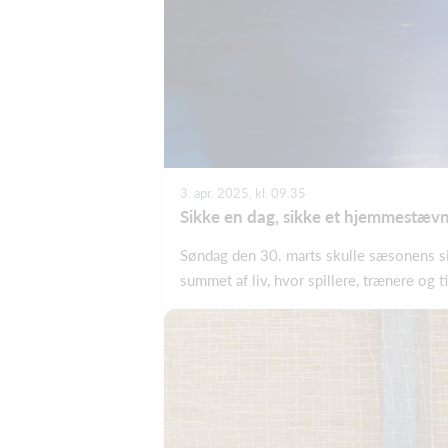
3. apr. 2025, kl. 09.35
Sikke en dag, sikke et hjemmestæv
Søndag den 30. marts skulle sæsonens s
summet af liv, hvor spillere, trænere og 