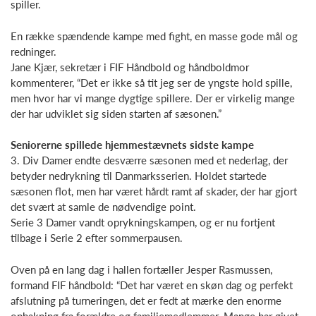
spiller.
En række spændende kampe med fight, en masse gode mål og
redninger.
Jane Kjær, sekretær i FIF Håndbold og håndboldmor
kommenterer, “Det er ikke så tit jeg ser de yngste hold spille,
men hvor har vi mange dygtige spillere. Der er virkelig mange
der har udviklet sig siden starten af sæsonen.”
Seniorerne spillede hjemmestævnets sidste kampe
3. Div Damer endte desværre sæsonen med et nederlag, der
betyder nedrykning til Danmarksserien. Holdet startede
sæsonen flot, men har været hårdt ramt af skader, der har gjort
det svært at samle de nødvendige point.
Serie 3 Damer vandt oprykningskampen, og er nu fortjent
tilbage i Serie 2 efter sommerpausen.
Oven på en lang dag i hallen fortæller Jesper Rasmussen,
formand FIF håndbold: “Det har været en skøn dag og perfekt
afslutning på turneringen, det er fedt at mærke den enorme
opbakning fra forældre og familiemedlemmer. Mange har givet