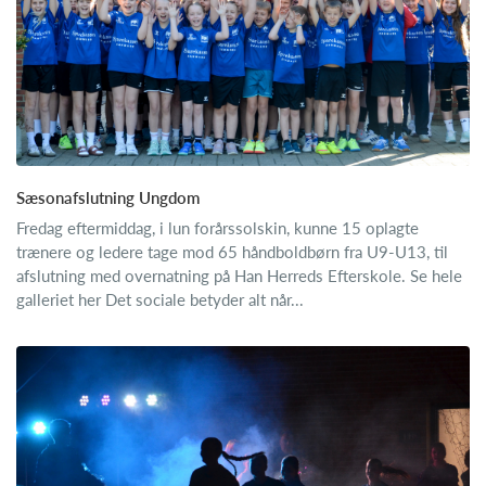
Sæsonafslutning Ungdom
Fredag eftermiddag, i lun forårssolskin, kunne 15 oplagte
trænere og ledere tage mod 65 håndboldbørn fra U9-U13, til
afslutning med overnatning på Han Herreds Efterskole. Se hele
galleriet her Det sociale betyder alt når...