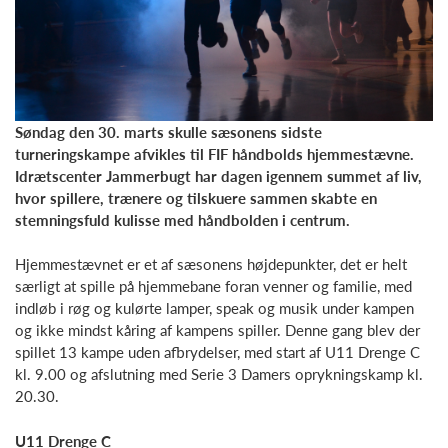
Søndag den 30. marts skulle sæsonens sidste
turneringskampe afvikles til FIF håndbolds hjemmestævne.
Idrætscenter Jammerbugt har dagen igennem summet af liv,
hvor spillere, trænere og tilskuere sammen skabte en
stemningsfuld kulisse med håndbolden i centrum.
Hjemmestævnet er et af sæsonens højdepunkter, det er helt
særligt at spille på hjemmebane foran venner og familie, med
indløb i røg og kulørte lamper, speak og musik under kampen
og ikke mindst kåring af kampens spiller. Denne gang blev der
spillet 13 kampe uden afbrydelser, med start af U11 Drenge C
kl. 9.00 og afslutning med Serie 3 Damers oprykningskamp kl.
20.30.
U11 Drenge C